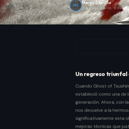
Marco Castillo
MC
9 de mayo de 2026
·
6
min lec
Un regreso triunfal
Cuando Ghost of Tsushim
estableció como una de l
generación. Ahora, con la
nos devuelve a la hermos
significativamente esta 
mejoras técnicas que jus