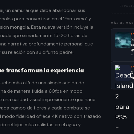
ESPACIO
akai, un samurái que debe abandonar sus
nales para convertirse en el "Fantasma" y
MÁS DE
MAR
asión mongola. Esta nueva versión incluye la
e añade aproximadamente 15-20 horas de
P
R
 una narrativa profundamente personal que
s
q
y su relación con su difunto padre.
Ma
P
ue transforman la experiencia
D
A
ucho más allá de una simple subida de
Ma
ciona de manera fluida a 60fps en modo
 una calidad visual impresionante que hace
 cada campo de flores y cada combate se
El modo fidelidad ofrece 4K nativo con trazado
o reflejos más realistas en el agua y