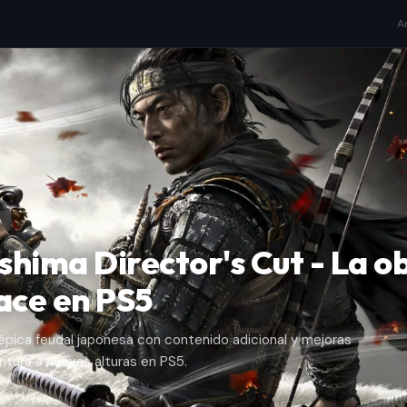
A
A
shima Director's Cut - La 
ace en PS5
épica feudal japonesa con contenido adicional y mejoras
tura a nuevas alturas en PS5.