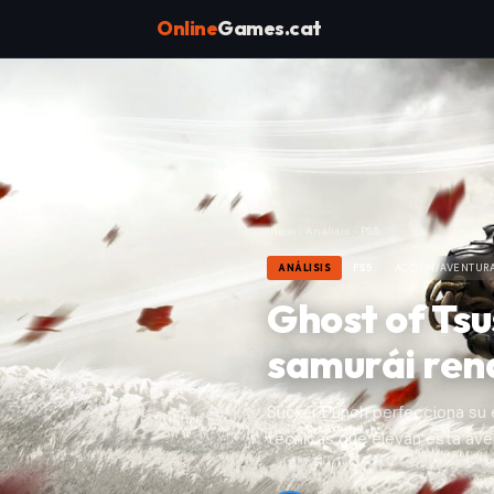
Online
Games.cat
Inicio
›
Análisis
›
PS5
ANÁLISIS
PS5
ACCIÓN/AVENTUR
Ghost of Tsu
samurái ren
Sucker Punch perfecciona su 
técnicas que elevan esta aven