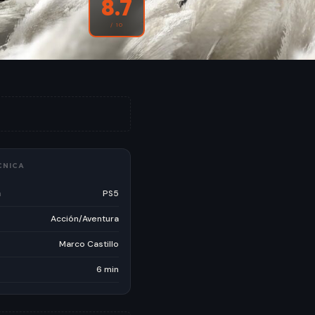
8.7
/ 10
CNICA
a
PS5
Acción/Aventura
Marco Castillo
6 min