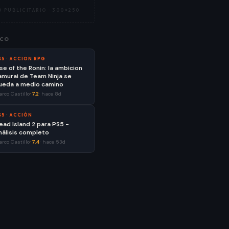
 PUBLICITARIO ·
300×250
CO
S5
·
ACCION RPG
ise of the Ronin: la ambicion
amurai de Team Ninja se
ueda a medio camino
rco Castillo
·
7.2
·
hace 8d
S5
·
ACCIÓN
ead Island 2 para PS5 -
nálisis completo
rco Castillo
·
7.4
·
hace 53d