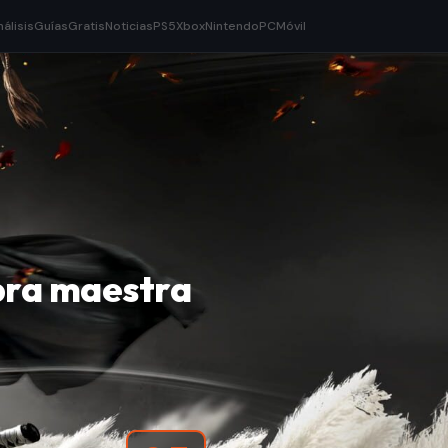
nálisis
Guías
Gratis
Noticias
PS5
Xbox
Nintendo
PC
Móvil
obra maestra