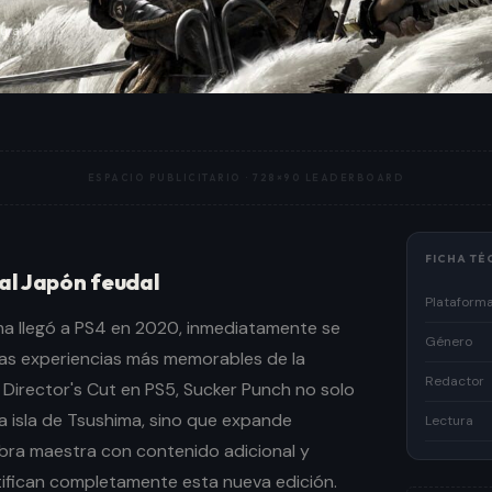
tura
ESPACIO PUBLICITARIO ·
728×90 LEADERBOARD
FICHA TÉ
 al Japón feudal
Plataform
a llegó a PS4 en 2020, inmediatamente se
Género
as experiencias más memorables de la
Redactor
 Director's Cut en PS5, Sucker Punch no solo
a isla de Tsushima, sino que expande
Lectura
obra maestra con contenido adicional y
tifican completamente esta nueva edición.