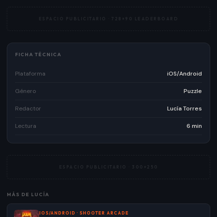
ESPACIO PUBLICITARIO ·
728×90 LEADERBOARD
FICHA TÉCNICA
Plataforma
iOS/Android
Género
Puzzle
Redactor
Lucía Torres
Lectura
6 min
ESPACIO PUBLICITARIO ·
300×250
MÁS DE
LUCÍA
IOS/ANDROID
·
SHOOTER ARCADE