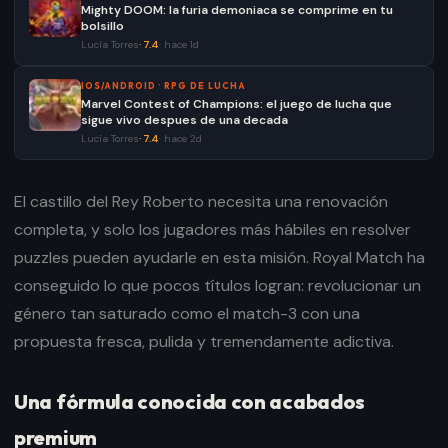
Mighty DOOM: la furia demoniaca se comprime en tu
bolsillo
Lucía Torres
·
7.4
·
hace 1d
IOS/ANDROID
·
RPG DE LUCHA
Marvel Contest of Champions: el juego de lucha que
sigue vivo despues de una decada
Lucía Torres
·
7.4
·
hace 2d
El castillo del Rey Roberto necesita una renovación
completa, y solo los jugadores más hábiles en resolver
puzzles pueden ayudarle en esta misión. Royal Match ha
conseguido lo que pocos títulos logran: revolucionar un
género tan saturado como el match-3 con una
propuesta fresca, pulida y tremendamente adictiva.
Una fórmula conocida con acabados
premium