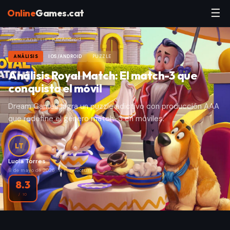
☰
Online
Games.cat
Inicio
›
Análisis
›
iOS/Android
ANÁLISIS
IOS/ANDROID
PUZZLE
Análisis Royal Match: El match-3 que
conquista el móvil
Dream Games logra un puzzle adictivo con producción AAA
que redefine el género match-3 en móviles.
LT
Lucía Torres
8 de mayo de 2026
·
6
min lectura
8.3
/ 10