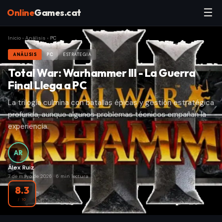
☰
Online
Games.cat
Inicio
›
Análisis
›
PC
ANÁLISIS
PC
ESTRATEGIA
Total War: Warhammer III - La Guerra
Final Llega a PC
La trilogía culmina con batallas épicas y gestión estratégica
profunda, aunque algunos problemas técnicos empañan la
experiencia.
AR
Álex Ruiz
7 de mayo de 2026
·
6
min lectura
8.3
/ 10