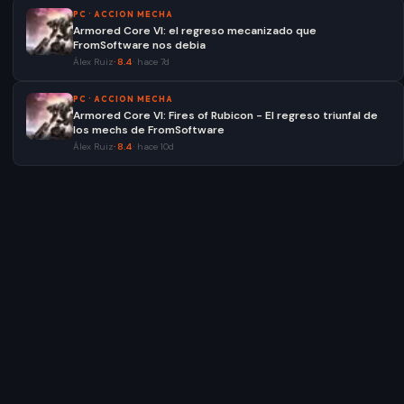
PC
·
ACCION MECHA
Armored Core VI: el regreso mecanizado que
FromSoftware nos debia
Álex Ruiz
·
8.4
·
hace 7d
PC
·
ACCION MECHA
Armored Core VI: Fires of Rubicon - El regreso triunfal de
los mechs de FromSoftware
Álex Ruiz
·
8.4
·
hace 10d