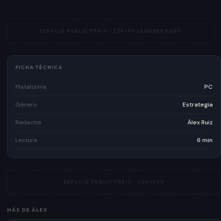
ESPACIO PUBLICITARIO ·
728×90 LEADERBOARD
FICHA TÉCNICA
Plataforma
PC
Género
Estrategia
Redactor
Álex Ruiz
Lectura
6 min
ESPACIO PUBLICITARIO ·
300×250
MÁS DE
ÁLEX