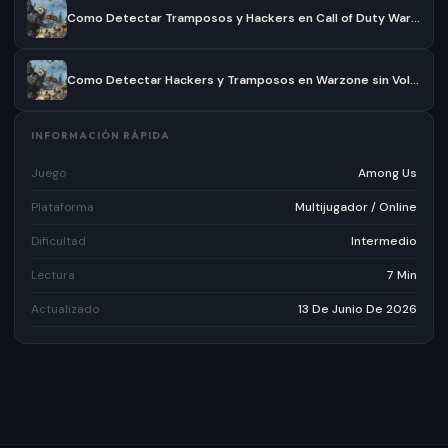
Como Detectar Tramposos y Hackers en Call of Duty Warzone
Como Detectar Hackers y Tramposos en Warzone sin Volverte Loco
INFORMACIÓN RÁPIDA
Juego
Among Us
Plataforma
Multijugador / Online
Dificultad
Intermedio
Lectura
7 Min
Actualizado
13 De Junio De 2026