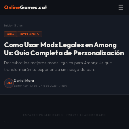
☰
Online
Games.cat
Inicio
›
Guías
GUÍA
INTERMEDIO
Como Usar Mods Legales en Among
Us: Guía Completa de Personalización
Descubre los mejores mods legales para Among Us que
transformarán tu experiencia sin riesgo de ban.
Daniel Mora
DM
Editor F2P
·
13 de junio de 2026
·
7
min
ESPACIO PUBLICITARIO ·
728×90 LEADERBOARD