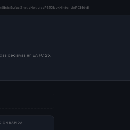
nálisis
Guías
Gratis
Noticias
PS5
Xbox
Nintendo
PC
Móvil
das decisivas en EA FC 25.
CIÓN RÁPIDA