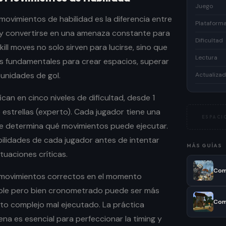
Juego
movimientos de habilidad es la diferencia entre
Plataform
 y convertirse en una amenaza constante para
Dificultad
skill moves no solo sirven para lucirse, sino que
Lectura
s fundamentales para crear espacios, superar
unidades de gol.
Actualiza
can en cinco niveles de dificultad, desde 1
5 estrellas (experto). Cada jugador tiene una
ESPACIO
que determina qué movimientos puede ejecutar.
bilidades de cada jugador antes de intentar
MÁS GUÍAS
tuaciones críticas.
s movimientos correctos en el momento
ple pero bien cronometrado puede ser más
to complejo mal ejecutado. La práctica
na es esencial para perfeccionar la timing y