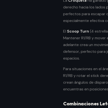
La
Croqueta
ha ganado p
derecho hacia los lados 
perfectos para escapar d
especialmente efectiva c
El
Scoop Turn
(4 estrell
Mantener R1/RB y mover e
adelante crea un movimien
defensor, perfecto para 
espacios.
Para situaciones en el áre
R1/RB y rotar el stick d
crean ángulos de disparo
encuentras en posiciones 
Combinaciones Let