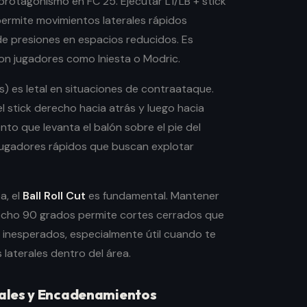
rotagonismo en FC 25. Ejecutar L1/LB + stick
permite movimientos laterales rápidos
e presiones en espacios reducidos. Es
on jugadores como Iniesta o Modric.
as) es letal en situaciones de contraataque.
l stick derecho hacia atrás y luego hacia
to que levanta el balón sobre el pie del
jugadores rápidos que buscan explotar
a, el
Ball Roll Cut
es fundamental. Mantener
erecho 90 grados permite cortes cerrados que
 inesperados, especialmente útil cuando te
laterales dentro del área.
ales y Encadenamientos