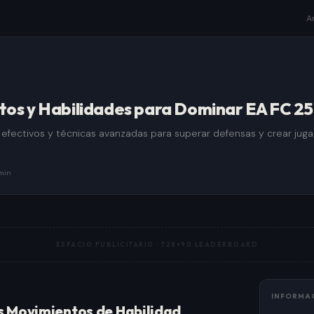
A
os y Habilidades para Dominar EA FC 25
fectivos y técnicas avanzadas para superar defensas y crear juga
min
ESPACIO PUBLICITARIO ·
728×90 LEADERBOARD
INFORMA
 Movimientos de Habilidad