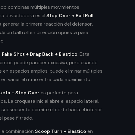
ndo combinas múltiples movimientos
ia devastadora es el
Step Over + Ball Roll
:
a generar la primera reacción del defensor,
e un ball roll en dirección opuesta para
io.
s
Fake Shot + Drag Back + Elastico
. Esta
ientos puede parecer excesiva, pero cuando
 en espacios amplios, puede eliminar múltiples
 en variar el ritmo entre cada movimiento.
ueta + Step Over
es perfecto para
s. La croqueta inicial abre el espacio lateral,
 subsecuente permite el corte hacia el interior
l pase filtrado.
 la combinación
Scoop Turn + Elastico
en