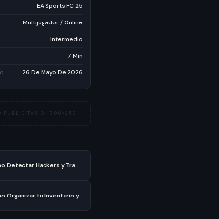
EA Sports FC 25
a
Multijugador / Online
Intermedio
7 Min
do
26 De Mayo De 2026
 PUBLICITARIO ·
300×250
Como Detectar Hackers y Tramposos en Warzone sin Volverte Loco
Como Organizar tu Inventario y Cofres en Minecraft sin Volverte Loco