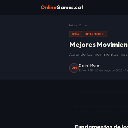
Online
Games.cat
Inicio
›
Guías
GUÍA
INTERMEDIO
Mejores Movimient
Aprende los movimientos más e
Daniel Mora
DM
Editor F2P
·
26 de mayo de 2026
·
7
Fundamentos de los