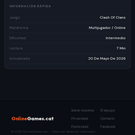
INFORMACIÓN RÁPIDA
Juego
Clash Of Clans
Plataforma
Multijugador / Online
Dificultad
Intermedio
Lectura
7 Min
Actualizado
20 De Mayo De 2026
Sobre nosotros
El equipo
Online
Games.cat
Privacidad
Contacto
Publicidad
Facebook
©
2026
OnlineGames.cat — Todos los derechos reservados