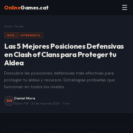
☰
Online
Games.cat
Inicio
›
Guías
GUÍA
INTERMEDIO
Las 5 Mejores Posiciones Defensivas
en Clash of Clans para Proteger tu
Aldea
Descubre las posiciones defensivas más efectivas para
proteger tu aldea y recursos. Estrategias probadas que
funcionan en todos los niveles.
Daniel Mora
DM
Editor F2P
·
20 de mayo de 2026
·
7
min