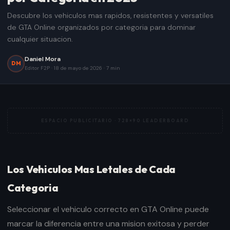
Descubre los vehiculos mas rapidos, resistentes y versatiles
de GTA Online organizados por categoria para dominar
cualquier situacion.
Daniel Mora
DM
Editor F2P
·
18 de mayo de 2026
·
7
min
ESPACIO PUBLICITARIO ·
728×90 LEADERBOARD
Los Vehiculos Mas Letales de Cada
Categoria
Seleccionar el vehiculo correcto en GTA Online puede
marcar la diferencia entre una mision exitosa y perder