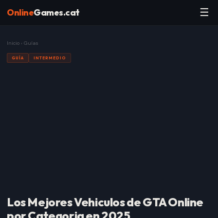
☰
Online
Games.cat
Inicio
›
Guías
GUÍA
INTERMEDIO
Los Mejores Vehiculos de GTA Online
por Categoria en 2025