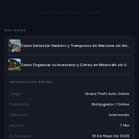
ESPACIO PUBLICITARIO ·
300×250
MÁS GUÍAS
Como Detectar Hackers y Tramposos en Warzone sin Volverte Loco
Como Organizar tu Inventario y Cofres en Minecraft sin Volverte Loco
INFORMACIÓN RÁPIDA
Juego
Grand Theft Auto Online
Plataforma
Multijugador / Online
Dificultad
Intermedio
Lectura
7 Min
Actualizado
18 De Mayo De 2026