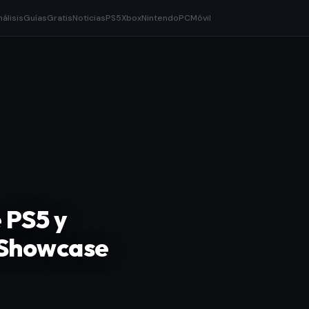
nálisis
Guías
Gratis
Noticias
PS5
Xbox
Nintendo
PC
Móvil
 PS5 y
 Showcase