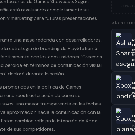
esentaciones de Games Showcase. Según
ESPACIO
pañía está revaluando completamente su
ón y marketing para futuras presentaciones
MÁS DE
ELE
·
urante una mesa redonda con desarrolladores,
A
X
 la estrategia de branding de PlayStation 5
c
t
efectivamente con los consumidores. 'Creemos
a
d perdida en términos de comunicación visual
El
', declaró durante la sesión.
·
X
os prometidos en la política de Games
e
r
en una reestructuración de cómo se
El
lusivos, una mayor transparencia en las fechas
·
va aproximación hacia la comunicación con la
X
Estos cambios reflejan la intención de Xbox
m
i
nte de sus competidores.
El