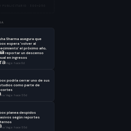
 PUBLICITARIO ·
300×250
NA
sha Sharma asegura que
box espera 'volver al
recimiento' el próximo año,
ras reportar un descenso
nual en ingresos
ena Vega
·
hace 6d
box podría cerrar uno de sus
studios como parte de
ecortes
ena Vega
·
hace 55d
box planea despidos
asivos según reportes
nternos
ena Vega
·
hace 55d