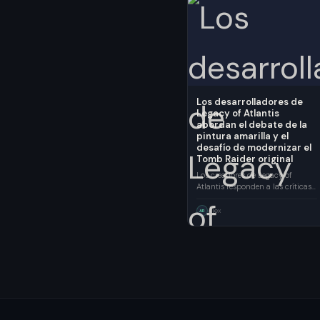
Los desarrolladores de
Legacy of Atlantis
abordan el debate de la
pintura amarilla y el
desafío de modernizar el
Tomb Raider original
Los creadores de Legacy of
Atlantis responden a las críticas
sobre las ayudas visuales y
explican los retos de actualizar la
Álex
AR
jugabilidad clásica de Tomb
Raider para audiencias
modernas