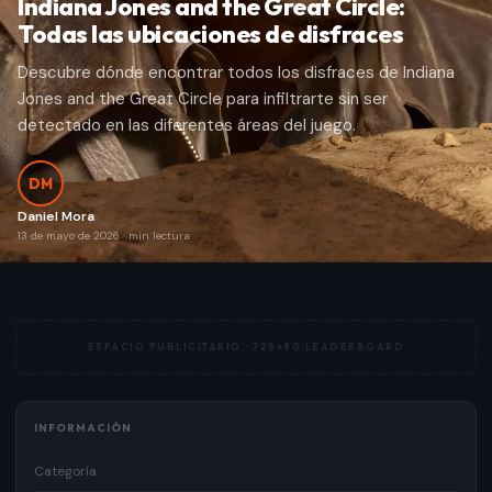
Indiana Jones and the Great Circle:
Todas las ubicaciones de disfraces
Descubre dónde encontrar todos los disfraces de Indiana
Jones and the Great Circle para infiltrarte sin ser
detectado en las diferentes áreas del juego.
DM
Daniel Mora
13 de mayo de 2026
·
min lectura
ESPACIO PUBLICITARIO ·
728×90 LEADERBOARD
INFORMACIÓN
Categoría