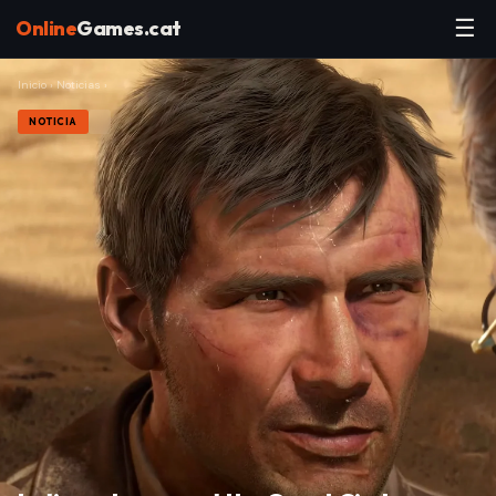
☰
Online
Games.cat
Inicio
›
Noticias
›
NOTICIA