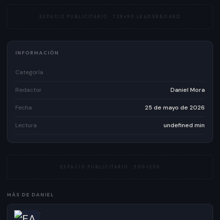
ESPACIO PUBLICITARIO ·
728×90 LEADERBOARD
INFORMACIÓN
Categoría
Redactor
Daniel Mora
Fecha
25 de mayo de 2026
Lectura
undefined min
ESPACIO PUBLICITARIO ·
300×250
MÁS DE
DANIEL
·