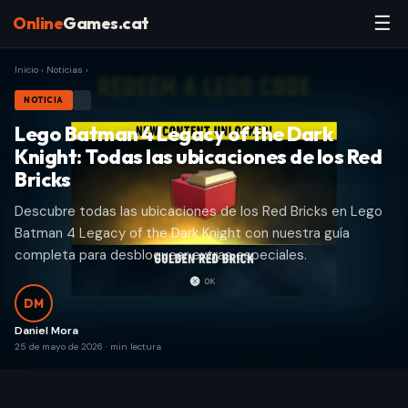
☰
Online
Games.cat
Inicio
›
Noticias
›
NOTICIA
Lego Batman 4 Legacy of the Dark
Knight: Todas las ubicaciones de los Red
Bricks
Descubre todas las ubicaciones de los Red Bricks en Lego
Batman 4 Legacy of the Dark Knight con nuestra guía
completa para desbloquear extras especiales.
DM
Daniel Mora
25 de mayo de 2026
·
min lectura