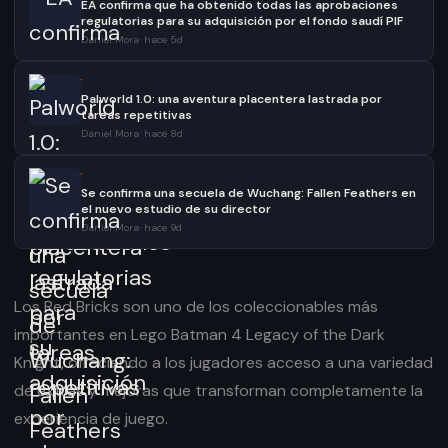
EA confirma que ha obtenido todas las aprobaciones
regulatorias para su adquisición por el fondo saudí PIF
Daniel Mora
·
hace 5d
·
Palworld 1.0: una aventura placentera lastrada por
tareas repetitivas
Daniel Mora
·
hace 8d
·
Se confirma una secuela de Wuchang: Fallen Feathers en
el nuevo estudio de su director
Daniel Mora
·
hace 9d
Los Red Bricks son uno de los coleccionables más
importantes en Lego Batman 4 Legacy of the Dark
Knight, ofreciendo a los jugadores acceso a una variedad
de extras y mejoras que transforman completamente la
experiencia de juego.