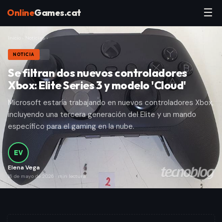
☰
Online
Games.cat
Inicio
›
Noticias
›
NOTICIA
Se filtran dos nuevos controladores
Xbox: Elite Series 3 y modelo 'Cloud'
Microsoft estaría trabajando en nuevos controladores Xbox,
incluyendo una tercera generación del Elite y un mando
específico para el gaming en la nube.
EV
Elena Vega
16 de mayo de 2026
·
min lectura