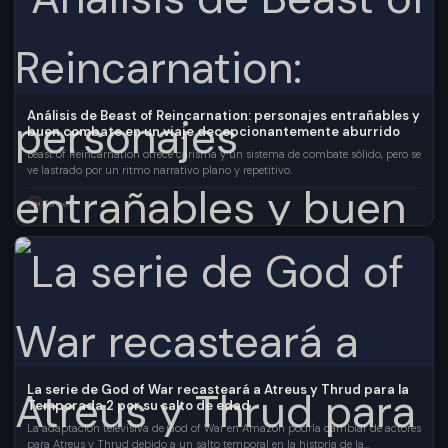
Análisis de Beast of Reincarnation: personajes entrañables y
buen combate en un viaje decepcionantemente aburrido
Beast of Reincarnation ofrece carisma y un sistema de combate sólido, pero se
ve lastrado por un ritmo narrativo plano y repetitivo.
Daniel
DM
La serie de God of War recasteará a Atreus y Thrud para la
Temporada 2 por su salto de edad
La adaptación televisiva de God of War en Amazon podría cambiar de actores
para Atreus y Thrud debido a un salto temporal en la historia de la