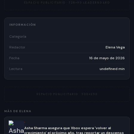
ESPACIO PUBLICITARIO ·
728×90 LEADERBOARD
INFORMACIÓN
Categoría
Redactor
Elena Vega
Fecha
16 de mayo de 2026
Lectura
undefined min
ESPACIO PUBLICITARIO ·
300×250
MÁS DE
ELENA
·
Asha Sharma asegura que Xbox espera 'volver al
crecimiento' el próximo año, tras reportar un descenso