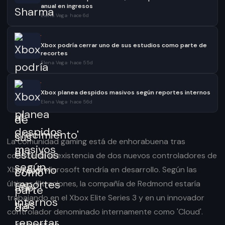
anual en ingresos
Elena Vega
·
hace 6d
·
Xbox podría cerrar uno de sus estudios como parte de
recortes
Elena Vega
·
hace 55d
·
Xbox planea despidos masivos según reportes internos
Elena Vega
·
hace 56d
La comunidad gaming está de enhorabuena tras
conocerse la existencia de dos nuevos controladores de
Xbox que Microsoft tendría en desarrollo. Según las
últimas filtraciones, la compañía de Redmond estaría
trabajando en el Xbox Elite Series 3 y en un innovador
controlador denominado internamente como 'Cloud'.