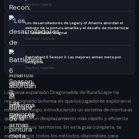
Álex Ruiz
·
hace 1d
·
Los desarrolladores de Legacy of Atlantis abordan el
debate de la pintura amarilla y el desafío de modernizar
el Tomb Raider original
Álex Ruiz
·
hace 54d
·
Battlefield 6 Season 3: Las mejores armas meta por
categoría
Álex Ruiz
·
hace 56d
La nueva expansión Dragonwilds de RuneScape ha
revolucionado la forma en que los jugadores exploran el
mundo del juego, introduciendo un sistema de monturas
que permite un desplazamiento más rápido y eficiente
por los vastos territorios. En esta guía completa, te
explicaremos todos los métodos disponibles para