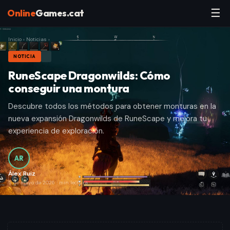
☰
Online
Games.cat
Inicio
›
Noticias
›
NOTICIA
RuneScape Dragonwilds: Cómo
conseguir una montura
Descubre todos los métodos para obtener monturas en la
nueva expansión Dragonwilds de RuneScape y mejora tu
experiencia de exploración.
AR
Álex Ruiz
5 de mayo de 2026
·
min lectura