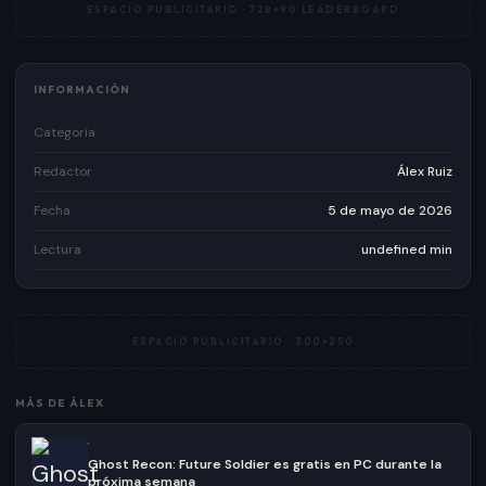
ESPACIO PUBLICITARIO ·
728×90 LEADERBOARD
INFORMACIÓN
Categoría
Redactor
Álex Ruiz
Fecha
5 de mayo de 2026
Lectura
undefined min
ESPACIO PUBLICITARIO ·
300×250
MÁS DE
ÁLEX
·
Ghost Recon: Future Soldier es gratis en PC durante la
próxima semana