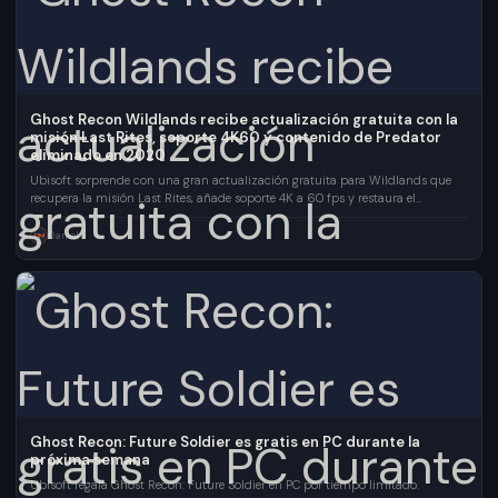
Ghost Recon Wildlands recibe actualización gratuita con la
misión Last Rites, soporte 4K60 y contenido de Predator
eliminado en 2020
Ubisoft sorprende con una gran actualización gratuita para Wildlands que
recupera la misión Last Rites, añade soporte 4K a 60 fps y restaura el
contenido de Predator.
Daniel
DM
Ghost Recon: Future Soldier es gratis en PC durante la
próxima semana
Ubisoft regala Ghost Recon: Future Soldier en PC por tiempo limitado.