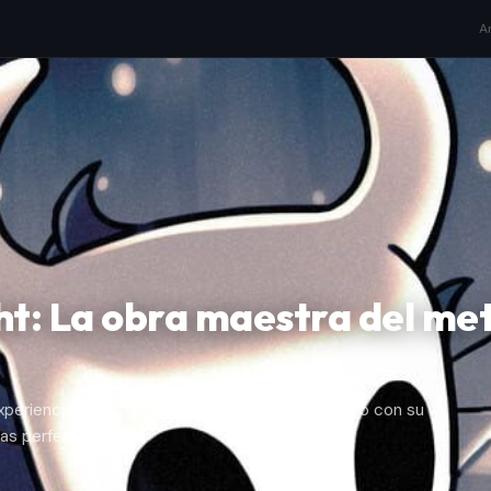
A
ht: La obra maestra del me
periencia de plataformas que redefine el género con su
as perfectas.