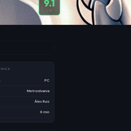
9.1
/ 10
CNICA
a
PC
Metroidvania
Álex Ruiz
6 min