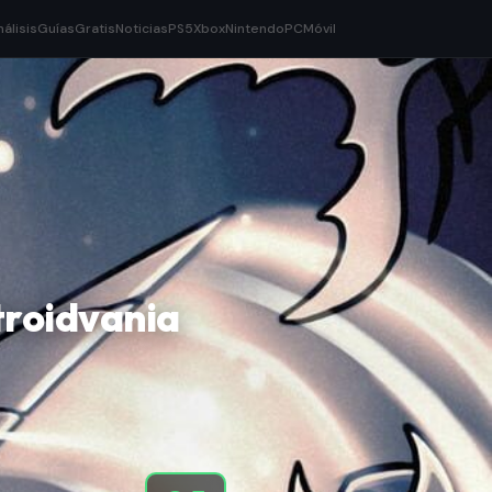
nálisis
Guías
Gratis
Noticias
PS5
Xbox
Nintendo
PC
Móvil
troidvania