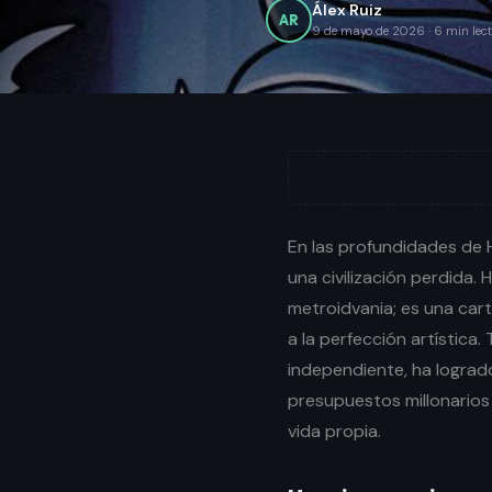
Álex Ruiz
AR
9 de mayo de 2026
·
6
min lec
En las profundidades de
una civilización perdida.
metroidvania; es una car
a la perfección artística
independiente, ha lograd
presupuestos millonarios
vida propia.