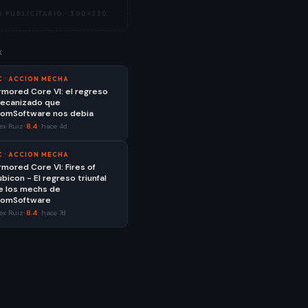
 PUBLICITARIO ·
300×250
X
C
·
ACCION MECHA
rmored Core VI: el regreso
ecanizado que
romSoftware nos debia
ex Ruiz
·
8.4
·
hace 4d
C
·
ACCION MECHA
rmored Core VI: Fires of
ubicon - El regreso triunfal
e los mechs de
romSoftware
ex Ruiz
·
8.4
·
hace 7d