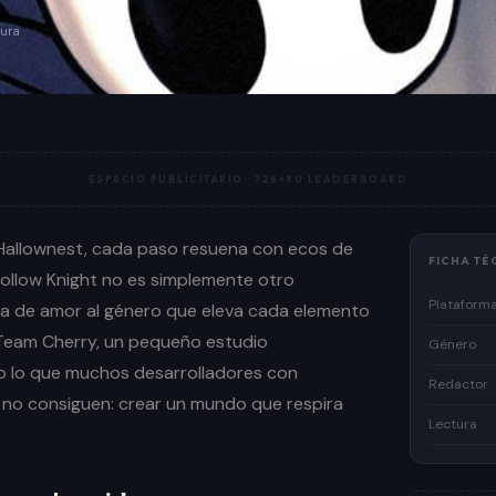
tura
ESPACIO PUBLICITARIO ·
728×90 LEADERBOARD
 Hallownest, cada paso resuena con ecos de
FICHA TÉ
 Hollow Knight no es simplemente otro
Plataform
ta de amor al género que eleva cada elemento
. Team Cherry, un pequeño estudio
Género
o lo que muchos desarrolladores con
Redactor
 no consiguen: crear un mundo que respira
Lectura