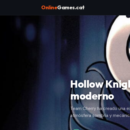
Online
Games.cat
Hollow Knig
moderno
Team Cherry ha creado una ex
atmósfera sombría y mecánic