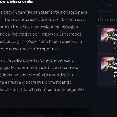
que cobra vida
ESPACIO
 Hollow Knight es sencillamente extraordinaria.
destila una melancolía única, donde cada área
MÁS DE
ÁLE
propia historia sin necesidad de diálogos
P
túneles infectados de Forgotten Crossroads
A
m
linos de Crystal Peak, cada bioma posee una
F
a que nunca se siente repetitiva.
Ál
P
ra un equilibrio perfecto entre belleza y
A
apagados dominan la paleta, pero cuando
R
d
, lo hacen con propósito narrativo. La
F
Ál
ta es fluida y expresiva, comunicando
estos sutiles que humanizan a este pequeño