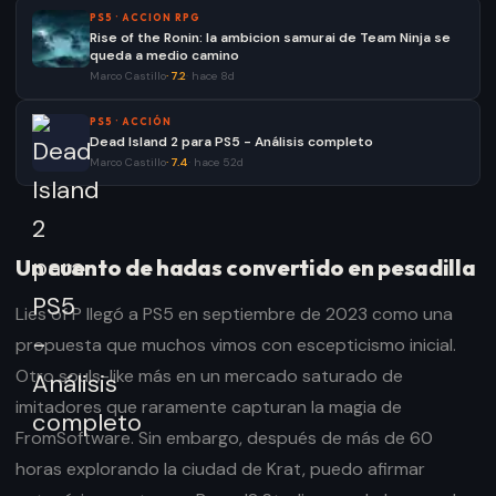
PS5
·
ACCION RPG
Rise of the Ronin: la ambicion samurai de Team Ninja se
queda a medio camino
Marco Castillo
·
7.2
·
hace 8d
PS5
·
ACCIÓN
Dead Island 2 para PS5 - Análisis completo
Marco Castillo
·
7.4
·
hace 52d
Un cuento de hadas convertido en pesadilla
Lies of P llegó a PS5 en septiembre de 2023 como una
propuesta que muchos vimos con escepticismo inicial.
Otro souls-like más en un mercado saturado de
imitadores que raramente capturan la magia de
FromSoftware. Sin embargo, después de más de 60
horas explorando la ciudad de Krat, puedo afirmar