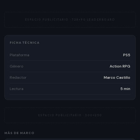
ESPACIO PUBLICITARIO ·
728×90 LEADERBOARD
FICHA TÉCNICA
Plataforma
PS5
Género
Action RPG
Redactor
Marco Castillo
Lectura
5 min
ESPACIO PUBLICITARIO ·
300×250
MÁS DE
MARCO