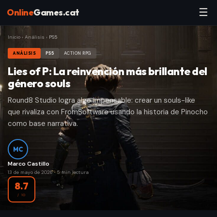
☰
Online
Games.cat
Inicio
›
Análisis
›
PS5
ANÁLISIS
PS5
ACTION RPG
Lies of P: La reinvención más brillante del
género souls
Round8 Studio logra algo impensable: crear un souls-like
que rivaliza con FromSoftware usando la historia de Pinocho
como base narrativa.
MC
Marco Castillo
13 de mayo de 2026
·
5
min lectura
8.7
/ 10