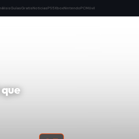
nálisis
Guías
Gratis
Noticias
PS5
Xbox
Nintendo
PC
Móvil
 que