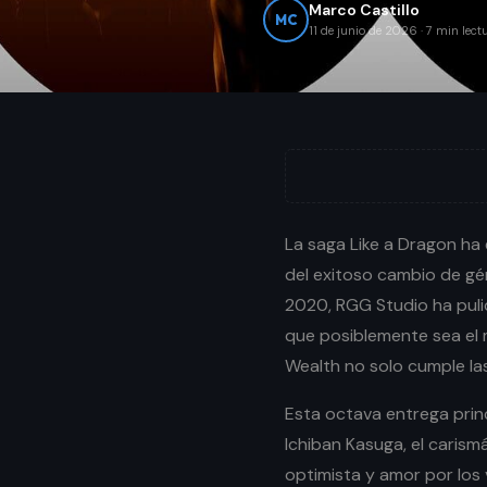
Marco Castillo
MC
11 de junio de 2026
·
7
min lect
La saga Like a Dragon ha
del exitoso cambio de gé
2020, RGG Studio ha puli
que posiblemente sea el m
Wealth no solo cumple las
Esta octava entrega princ
Ichiban Kasuga, el caris
optimista y amor por los 