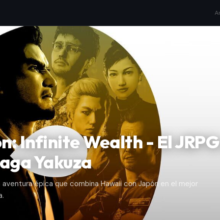
A
n: Infinite Wealth - El JRPG
saga Yakuza
a aventura épica que combina Hawaii con Japón en el mejor
a.