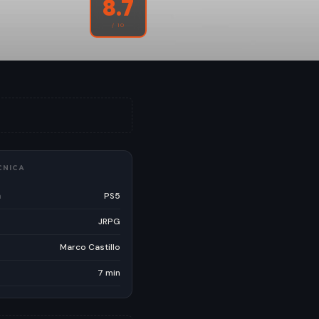
8.7
/ 10
CNICA
a
PS5
JRPG
Marco Castillo
7 min