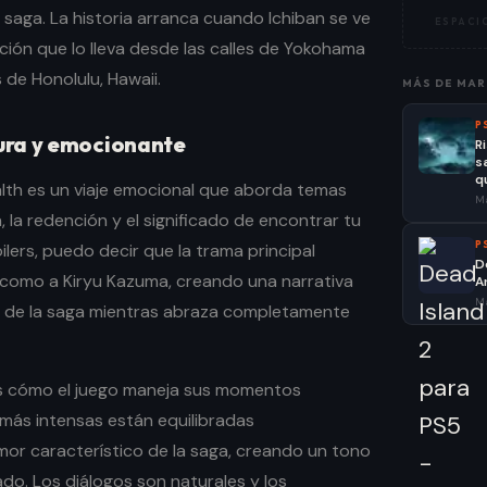
 saga. La historia arranca cuando Ichiban se ve
ESPACIO
ción que lo lleva desde las calles de Yokohama
 de Honolulu, Hawaii.
MÁS DE
MAR
P
ura y emocionante
R
s
q
ealth es un viaje emocional que aborda temas
Ma
, la redención y el significado de encontrar tu
P
ilers, puedo decir que la trama principal
D
n como a Kiryu Kazuma, creando una narrativa
A
Ma
o de la saga mientras abraza completamente
s cómo el juego maneja sus momentos
más intensas están equilibradas
or característico de la saga, creando un tono
do. Los diálogos son naturales y los