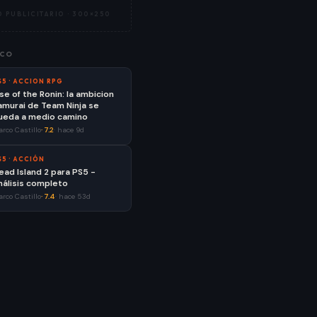
 PUBLICITARIO ·
300×250
CO
S5
·
ACCION RPG
ise of the Ronin: la ambicion
amurai de Team Ninja se
ueda a medio camino
rco Castillo
·
7.2
·
hace 9d
S5
·
ACCIÓN
ead Island 2 para PS5 -
nálisis completo
rco Castillo
·
7.4
·
hace 53d