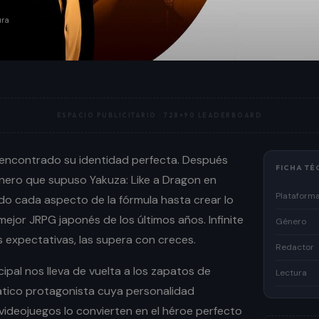
ura
ESPACIO PUBLICITARIO ·
728×90 LEADERBOARD
 encontrado su identidad perfecta. Después
FICHA TÉ
nero que supuso Yakuza: Like a Dragon en
Plataform
do cada aspecto de la fórmula hasta crear lo
ejor JRPG japonés de los últimos años. Infinite
Género
 expectativas, las supera con creces.
Redactor
ipal nos lleva de vuelta a los zapatos de
Lectura
mático protagonista cuya personalidad
videojuegos lo convierten en el héroe perfecto