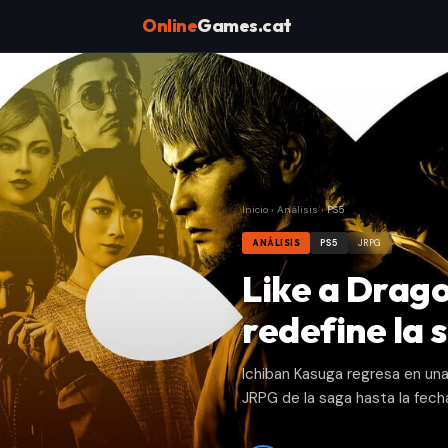
Online
Games.cat
Inicio
›
Análisis
›
PS5
ANÁLISIS
PS5
JRPG
Like a Drago
redefine la 
Ichiban Kasuga regresa en un
JRPG de la saga hasta la fech