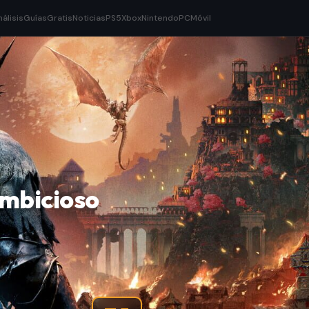
nálisis
Guías
Gratis
Noticias
PS5
Xbox
Nintendo
PC
Móvil
ambicioso