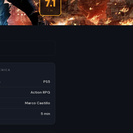
7.1
/ 10
CNICA
a
PS5
Action RPG
Marco Castillo
5 min