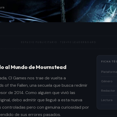
ura
ESPACIO PUBLICITARIO ·
728×90 LEADERBOARD
FICHA TÉ
do al Mundo de Mournstead
Plataform
da, CI Games nos trae de vuelta a
Género
 of the Fallen, una secuela que busca redimir
Redactor
sor de 2014. Como alguien que vivió las
riginal, debo admitir que llegué a esta nueva
Lectura
 controladas pero con genuina curiosidad por
prendido de sus errores pasados.