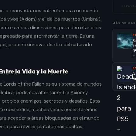
ESPACIO
 pero renovada: nos enfrentamos a un mundo
 los vivos (Axiom) y el de los muertos (Umbral),
MÁS DE
MAR
ntre ambas dimensiones para derrotar a los
egresado para atormentar la tierra. Es una
P
R
apel, promete innovar dentro del saturado
s
q
Ma
P
ntre la Vida y la Muerte
D
A
 Lords of the Fallen es su sistema de mundos
Ma
a Umbral podemos alternar entre Axiom y
 propios enemigos, secretos y desafíos. Esta
te cosmética; muchas veces necesitaremos
para acceder a áreas bloqueadas en el mundo
nterna para revelar plataformas ocultas.