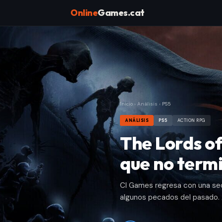
Online
Games.cat
Inicio
›
Análisis
›
PS5
ANÁLISIS
PS5
ACTION RPG
The Lords of
que no termi
CI Games regresa con una secu
algunos pecados del pasado. ¿