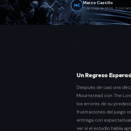
Marco Castillo
MC
11 de mayo de 2026
·
5
min lect
Un Regreso Espera
Después de casi una déca
Mournstead con The Lords
los errores de su predece
frustraciones del juego o
entrega con expectativas
ver si el estudio había a