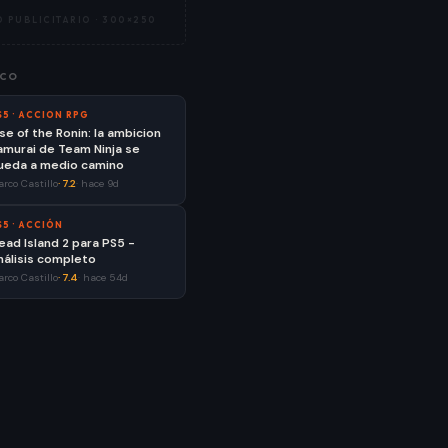
 PUBLICITARIO ·
300×250
CO
S5
·
ACCION RPG
ise of the Ronin: la ambicion
amurai de Team Ninja se
ueda a medio camino
rco Castillo
·
7.2
·
hace 9d
S5
·
ACCIÓN
ead Island 2 para PS5 -
nálisis completo
rco Castillo
·
7.4
·
hace 54d