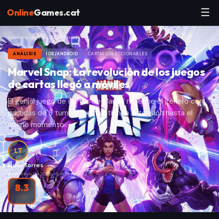
☰
Online
Games.cat
Inicio
›
Análisis
›
iOS/Android
ANÁLISIS
IOS/ANDROID
CARTAS COLECCIONABLES
Marvel Snap: La revolución de los juegos
de cartas llegó a móviles
El genial juego de cartas de Marvel redefine el género con
partidas de 6 turnos que mantienen la tensión hasta el
último momento.
LT
Lucía Torres
4 de mayo de 2026
·
6
min lectura
8.3
/ 10