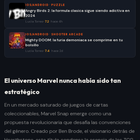
IOS/ANDROID
·
PUZZLE
Angry Birds 2: la formula clasica sigue siendo adictiva en
2024
Lucía Torres
·
7.2
·
hace 4h
IOS/ANDROID
·
SHOOTER ARCADE
Mighty DOOM: la furia demoniaca se comprime en tu
bolsillo
Lucía Torres
·
7.4
·
hace 2d
El universo Marvel nunca había sido tan
estratégico
En un mercado saturado de juegos de cartas
coleccionables, Marvel Snap emerge como una
propuesta revolucionaria que desafía las convenciones
del género. Creado por Ben Brode, el visionario detrás de
Hearthstone, este título condensa la esencia de los TCG