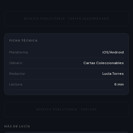
ESPACIO PUBLICITARIO ·
728×90 LEADERBOARD
FICHA TÉCNICA
Plataforma
iOS/Android
Género
Cartas Coleccionables
Redactor
Lucía Torres
Lectura
6 min
ESPACIO PUBLICITARIO ·
300×250
MÁS DE
LUCÍA