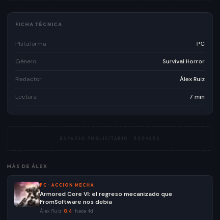
FICHA TÉCNICA
Plataforma
PC
Género
Survival Horror
Redactor
Álex Ruiz
Lectura
7 min
ESPACIO PUBLICITARIO ·
300×250
MÁS DE
ÁLEX
PC
·
ACCION MECHA
Armored Core VI: el regreso mecanizado que
FromSoftware nos debia
Álex Ruiz
·
8.4
·
hace 4d