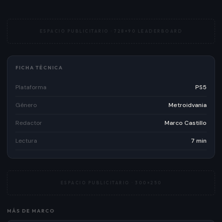
ESPACIO PUBLICITARIO ·
728×90 LEADERBOARD
FICHA TÉCNICA
Plataforma
PS5
Género
Metroidvania
Redactor
Marco Castillo
Lectura
7 min
ESPACIO PUBLICITARIO ·
300×250
MÁS DE
MARCO