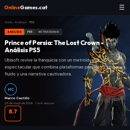
☰
Online
Games.cat
Inicio
›
Análisis
›
PS5
ANÁLISIS
PS5
METROIDVANIA
Prince of Persia: The Lost Crown -
Análisis PS5
Ubisoft revive la franquicia con un metroidvania
espectacular que combina plataformas precisas, combate
fluido y una narrativa cautivadora.
MC
Marco Castillo
25 de mayo de 2026
·
7
min lectura
8.7
/ 10