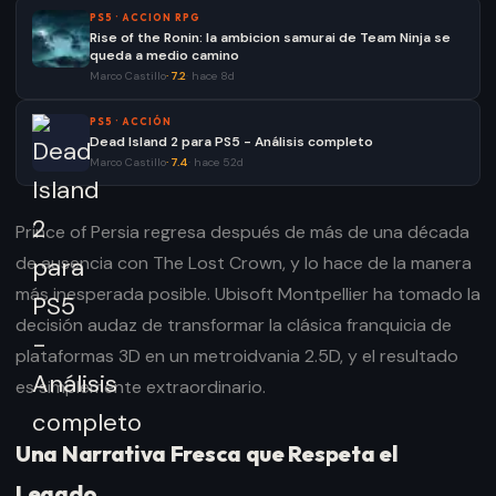
PS5
·
ACCION RPG
Rise of the Ronin: la ambicion samurai de Team Ninja se
queda a medio camino
Marco Castillo
·
7.2
·
hace 8d
PS5
·
ACCIÓN
Dead Island 2 para PS5 - Análisis completo
Marco Castillo
·
7.4
·
hace 52d
Prince of Persia regresa después de más de una década
de ausencia con The Lost Crown, y lo hace de la manera
más inesperada posible. Ubisoft Montpellier ha tomado la
decisión audaz de transformar la clásica franquicia de
plataformas 3D en un metroidvania 2.5D, y el resultado
es simplemente extraordinario.
Una Narrativa Fresca que Respeta el
Legado