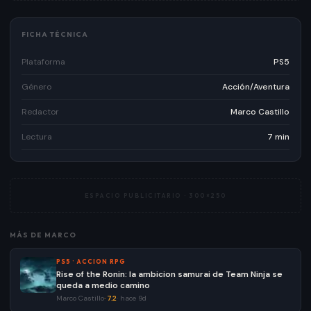
FICHA TÉCNICA
Plataforma
PS5
Género
Acción/Aventura
Redactor
Marco Castillo
Lectura
7 min
ESPACIO PUBLICITARIO ·
300×250
MÁS DE
MARCO
PS5
·
ACCION RPG
Rise of the Ronin: la ambicion samurai de Team Ninja se
queda a medio camino
Marco Castillo
·
7.2
·
hace 9d