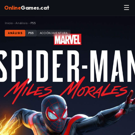
☰
Online
Games.cat
Inicio
›
Análisis
›
PS5
ANÁLISIS
PS5
ACCIÓN/AVENTURA