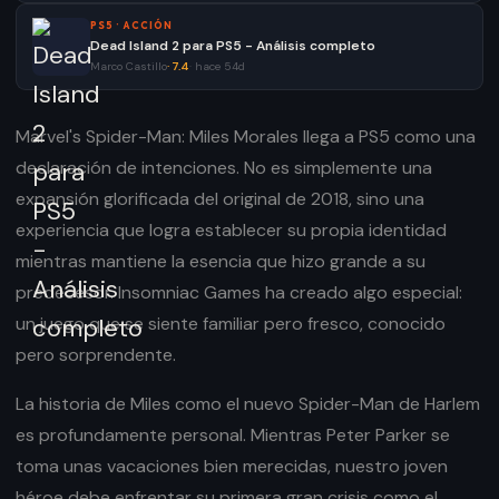
PS5
·
ACCIÓN
Dead Island 2 para PS5 - Análisis completo
Marco Castillo
·
7.4
·
hace 54d
Marvel's Spider-Man: Miles Morales llega a PS5 como una
declaración de intenciones. No es simplemente una
expansión glorificada del original de 2018, sino una
experiencia que logra establecer su propia identidad
mientras mantiene la esencia que hizo grande a su
predecesor. Insomniac Games ha creado algo especial:
un juego que se siente familiar pero fresco, conocido
pero sorprendente.
La historia de Miles como el nuevo Spider-Man de Harlem
es profundamente personal. Mientras Peter Parker se
toma unas vacaciones bien merecidas, nuestro joven
héroe debe enfrentar su primera gran crisis como el