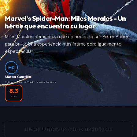
Marvel's Spider-Man: Miles Morales - Un
héroe que encuentra su lugar
Miles Morales demuestra que no necesita ser Peter Parker
para brillar. Una experiencia más íntima pero igualmente
espectacular.
MC
Marco Castillo
20 de mayo de 2026
·
7
min lectura
8.3
/ 10
ESPACIO PUBLICITARIO ·
728×90 LEADERBOARD