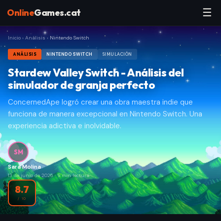
☰
Online
Games.cat
Inicio
›
Análisis
›
Nintendo Switch
ANÁLISIS
NINTENDO SWITCH
SIMULACIÓN
Stardew Valley Switch - Análisis del
simulador de granja perfecto
ConcernedApe logró crear una obra maestra indie que
funciona de manera excepcional en Nintendo Switch. Una
experiencia adictiva e inolvidable.
SM
Sara Molina
13 de junio de 2026
·
9
min lectura
8.7
/ 10