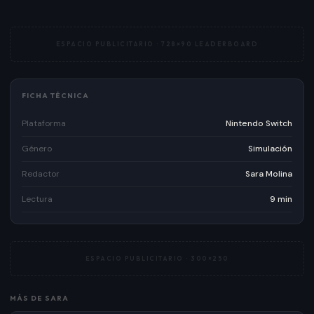
ESPACIO PUBLICITARIO ·
728×90 LEADERBOARD
FICHA TÉCNICA
Plataforma
Nintendo Switch
Género
Simulación
Redactor
Sara Molina
Lectura
9 min
ESPACIO PUBLICITARIO ·
300×250
MÁS DE
SARA