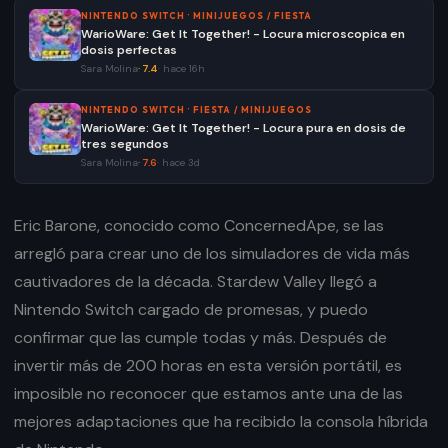
NINTENDO SWITCH
·
MINIJUEGOS / FIESTA
WarioWare: Get It Together! - Locura microscopica en
dosis perfectas
Sara Molina
·
7.4
·
hace 16h
NINTENDO SWITCH
·
FIESTA / MINIJUEGOS
WarioWare: Get It Together! - Locura pura en dosis de
tres segundos
Sara Molina
·
7.6
·
hace 3d
Eric Barone, conocido como ConcernedApe, se las
arregló para crear uno de los simuladores de vida más
cautivadores de la década. Stardew Valley llegó a
Nintendo Switch cargado de promesas, y puedo
confirmar que las cumple todas y más. Después de
invertir más de 200 horas en esta versión portátil, es
imposible no reconocer que estamos ante una de las
mejores adaptaciones que ha recibido la consola híbrida