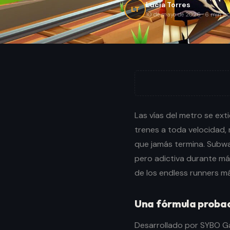
Lucía Torres
LT
10 de mayo de 2026
·
6
min lec
Las vías del metro se ext
trenes a toda velocidad
que jamás termina. Subwa
pero adictiva durante m
de los endless runners má
Una fórmula proba
Desarrollado por SYBO G