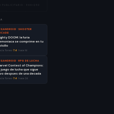
 PUBLICITARIO ·
300×250
ÍA
OS/ANDROID
·
SHOOTER
RCADE
ighty DOOM: la furia
emoniaca se comprime en tu
lsillo
cía Torres
·
7.4
·
hace 1d
OS/ANDROID
·
RPG DE LUCHA
arvel Contest of Champions:
l juego de lucha que sigue
ivo despues de una decada
cía Torres
·
7.4
·
hace 2d