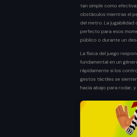
tan simple como efectiva: 
obstáculos mientras el p
del metro. La jugabilidad
perfecto para esos momen
público o durante un des
La física del juego respo
fundamental en un géner
rápidamente si los contr
gestos táctiles se sienten
hacia abajo para rodar, y 