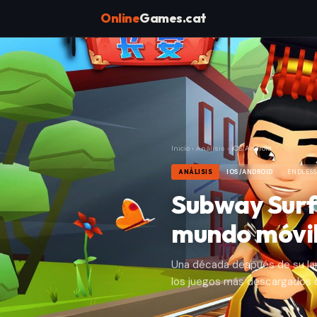
Online
Games.cat
Inicio
›
Análisis
›
iOS/Android
ANÁLISIS
IOS/ANDROID
ENDLESS
Subway Surfe
mundo móvi
Una década después de su lan
los juegos más descargados 