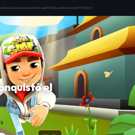
nálisis
Guías
Gratis
Noticias
PS5
Xbox
Nintendo
PC
Móvil
onquistó el