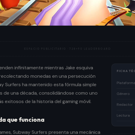
tura
ESPACIO PUBLICITARIO ·
728×90 LEADERBOARD
ienden infinitamente mientras Jake esquiva
FICHA TÉ
, recolectando monedas en una persecución
Plataform
y Surfers ha mantenido esta fórmula simple
ás de una década, consolidándose como uno
Género
s exitosos de la historia del gaming móvil.
Redactor
Lectura
da que funciona
ames, Subway Surfers presenta una mecánica