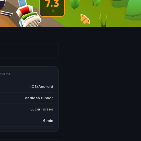
7.3
/ 10
CNICA
a
iOS/Android
endless runner
Lucía Torres
6 min