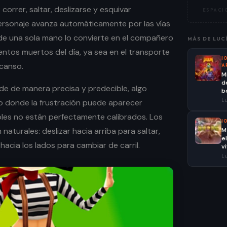
correr, saltar, deslizarse y esquivar
ESPACIO
ersonaje avanza automáticamente por las vías
 de una sola mano lo convierte en el compañero
MÁS DE
LUC
tos muertos del día, ya sea en el transporte
I
canso.
A
M
d
nde de manera precisa y predecible, algo
bo
Lu
o donde la frustración puede aparecer
oles no están perfectamente calibrados. Los
I
 naturales: deslizar hacia arriba para saltar,
M
e
hacia los lados para cambiar de carril.
v
Lu