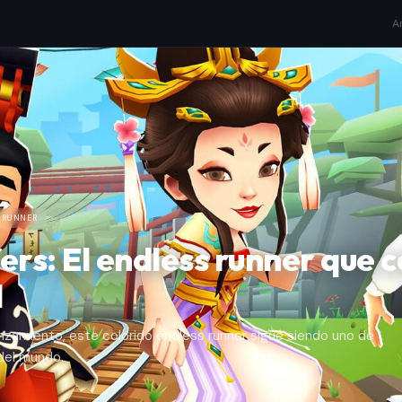
A
 RUNNER
rs: El endless runner que c
l
zamiento, este colorido endless runner sigue siendo uno de
del mundo.