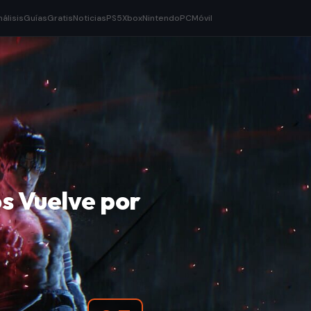
nálisis
Guías
Gratis
Noticias
PS5
Xbox
Nintendo
PC
Móvil
os Vuelve por