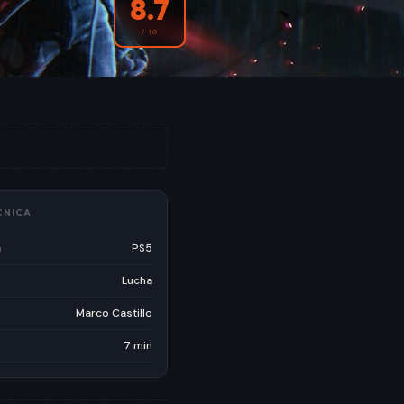
8.7
/ 10
CNICA
a
PS5
Lucha
Marco Castillo
7 min