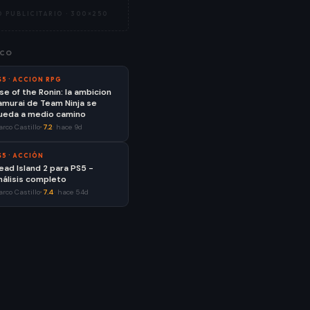
 PUBLICITARIO ·
300×250
CO
S5
·
ACCION RPG
ise of the Ronin: la ambicion
amurai de Team Ninja se
ueda a medio camino
rco Castillo
·
7.2
·
hace 9d
S5
·
ACCIÓN
ead Island 2 para PS5 -
nálisis completo
rco Castillo
·
7.4
·
hace 54d