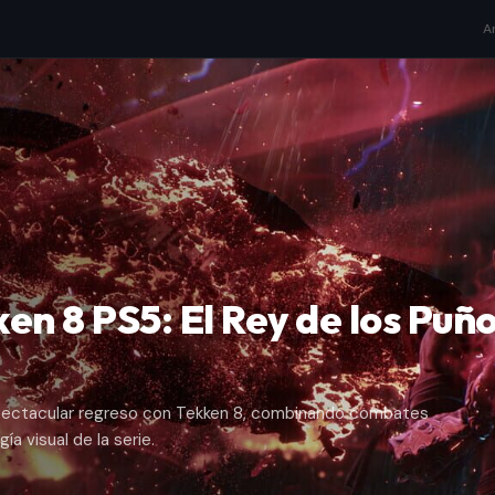
A
ken 8 PS5: El Rey de los Puñ
ectacular regreso con Tekken 8, combinando combates
ía visual de la serie.