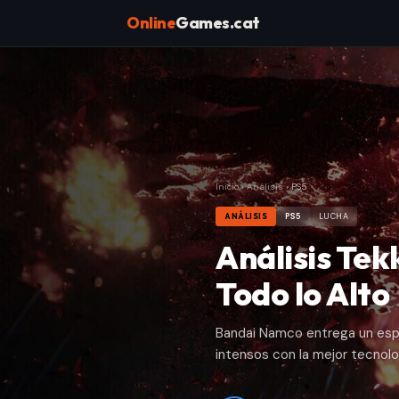
Online
Games.cat
Inicio
›
Análisis
›
PS5
ANÁLISIS
PS5
LUCHA
Análisis Tek
Todo lo Alto
Bandai Namco entrega un esp
intensos con la mejor tecnolog