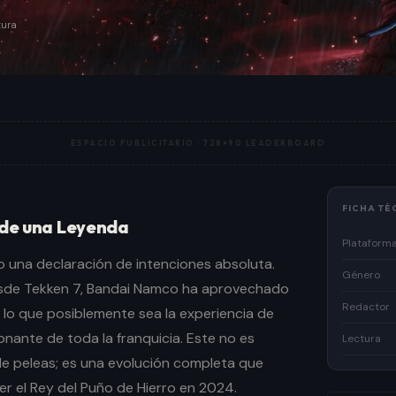
tura
ESPACIO PUBLICITARIO ·
728×90 LEADERBOARD
FICHA TÉ
 de una Leyenda
Plataform
o una declaración de intenciones absoluta.
Género
sde Tekken 7, Bandai Namco ha aprovechado
Redactor
lo que posiblemente sea la experiencia de
nante de toda la franquicia. Este no es
Lectura
e peleas; es una evolución completa que
ser el Rey del Puño de Hierro en 2024.