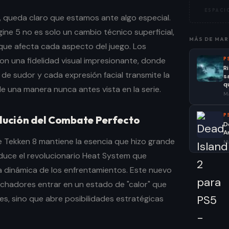
ESPACIO
 queda claro que estamos ante algo especial.
gine 5 no es solo un cambio técnico superficial,
MÁS DE
MAR
que afecta cada aspecto del juego. Los
on una fidelidad visual impresionante, donde
P
R
de sudor y cada expresión facial transmite la
s
q
e una manera nunca antes vista en la serie.
Ma
P
olución del Combate Perfecto
D
A
 Tekken 8 mantiene la esencia que hizo grande
Ma
roduce el revolucionario Heat System que
 dinámica de los enfrentamientos. Este nuevo
uchadores entrar en un estado de "calor" que
es, sino que abre posibilidades estratégicas