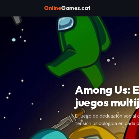
Online
Games.cat
Among Us: El
juegos mult
El juego de deducción social 
tensión psicológica en cada p