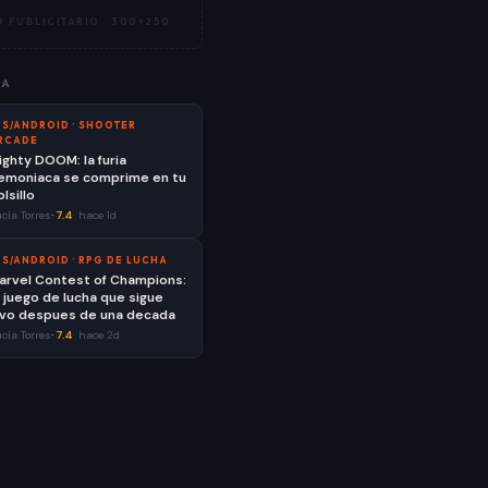
 PUBLICITARIO ·
300×250
ÍA
OS/ANDROID
·
SHOOTER
RCADE
ighty DOOM: la furia
emoniaca se comprime en tu
lsillo
cía Torres
·
7.4
·
hace 1d
OS/ANDROID
·
RPG DE LUCHA
arvel Contest of Champions:
l juego de lucha que sigue
ivo despues de una decada
cía Torres
·
7.4
·
hace 2d