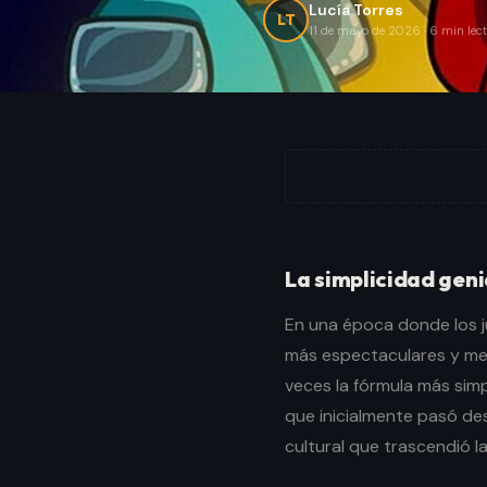
Lucía Torres
LT
11 de mayo de 2026
·
6
min lec
La simplicidad geni
En una época donde los j
más espectaculares y me
veces la fórmula más simpl
que inicialmente pasó de
cultural que trascendió la