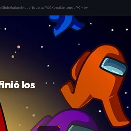
nálisis
Guías
Gratis
Noticias
PS5
Xbox
Nintendo
PC
Móvil
inió los