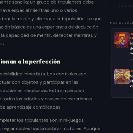
nte sencilla: un grupo de tripulantes debe
ESPACIO
nave espacial mientras uno o varios
ar la misión y eliminar a la tripulación. Lo que
MÁS DE
LUC
ción básica es una experiencia de deducción
 la capacidad de mentir, detectar mentiras y
I
A
es.
M
d
bo
Lu
ionan a la perfección
I
cesibilidad inmediata. Los controles son
M
e
actuar con objetos y participar en las
v
s acciones necesarias. Esta simplicidad
Lu
 todas las edades y niveles de experiencia
 de aprendizaje complicadas.
pletar los tripulantes son mini-juegos
rreglar cables hasta calibrar motores. Aunque