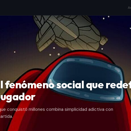
A
 fenómeno social que redef
ijugador
que conquistó millones combina simplicidad adictiva con
artida.