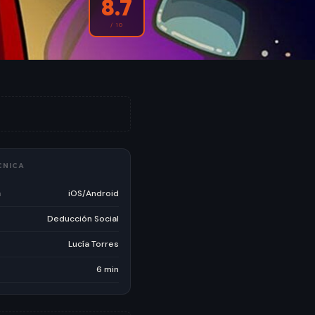
8.7
/ 10
CNICA
a
iOS/Android
Deducción Social
Lucía Torres
6 min