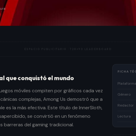
tura
ESPACIO PUBLICITARIO ·
728×90 LEADERBOARD
FICHA TÉ
al que conquistó el mundo
Plataform
uegos móviles compiten por gráficos cada vez
Género
cánicas complejas, Among Us demostró que a
Redactor
e es la más efectiva. Este título de InnerSloth,
sapercibido, se convirtió en un fenómeno
Lectura
s barreras del gaming tradicional.