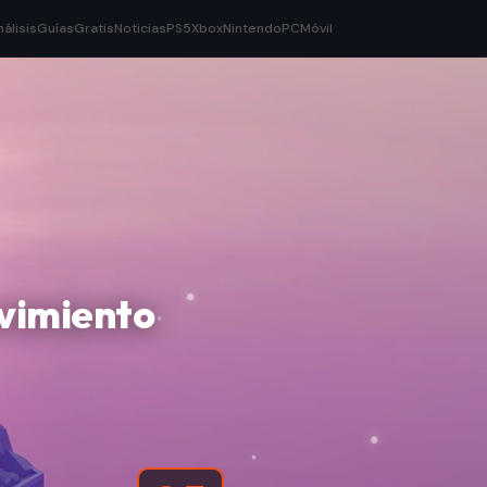
nálisis
Guías
Gratis
Noticias
PS5
Xbox
Nintendo
PC
Móvil
ovimiento