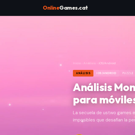
Online
Games.cat
Inicio
›
Análisis
›
iOS/Android
ANÁLISIS
IOS/ANDROID
PUZZLE
Análisis Mo
para móvile
La secuela de ustwo games ele
imposibles que desafían la pe