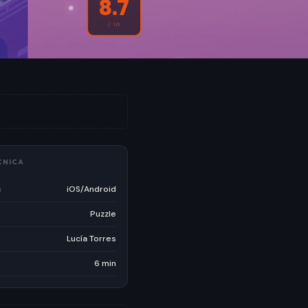
8.7
/ 10
CNICA
a
iOS/Android
Puzzle
Lucía Torres
6 min