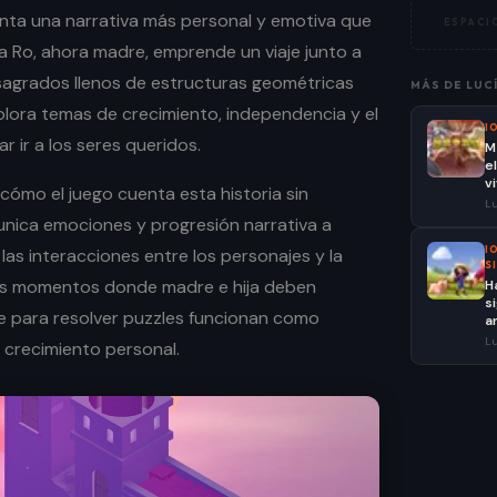
nta una narrativa más personal y emotiva que
ESPACIO
sta Ro, ahora madre, emprende un viaje junto a
s sagrados llenos de estructuras geométricas
MÁS DE
LUC
xplora temas de crecimiento, independencia y el
I
r ir a los seres queridos.
M
e
v
cómo el juego cuenta esta historia sin
Lu
unica emociones y progresión narrativa a
I
, las interacciones entre los personajes y la
S
Los momentos donde madre e hija deben
H
s
 para resolver puzzles funcionan como
a
Lu
crecimiento personal.