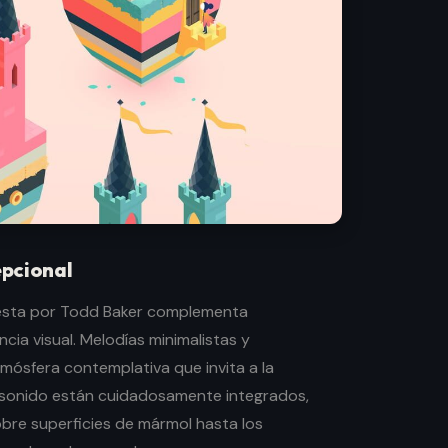
epcional
sta por Todd Baker complementa
cia visual. Melodías minimalistas y
mósfera contemplativa que invita a la
e sonido están cuidadosamente integrados,
bre superficies de mármol hasta los