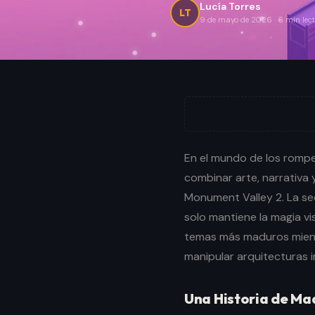
Lucía Torres
LT
9 de mayo de 2026
·
6
min lec
En el mundo de los rompe
combinar arte, narrativa 
Monument Valley 2. La se
solo mantiene la magia vi
temas más maduros mient
manipular arquitecturas i
Una Historia de Mad