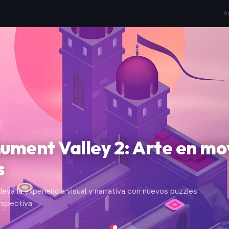
A
nument Valley 2: Arte en m
s
va la experiencia visual y narrativa con nuevos puzzles
rspectiva.