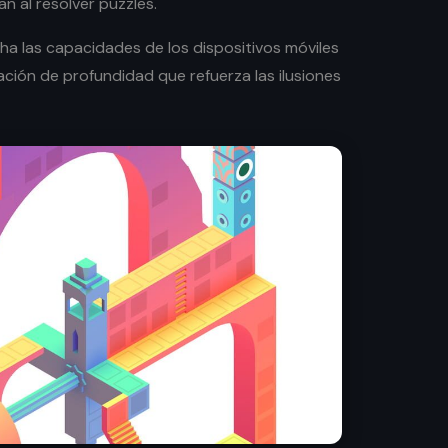
n al resolver puzzles.
ha las capacidades de los dispositivos móviles
ión de profundidad que refuerza las ilusiones