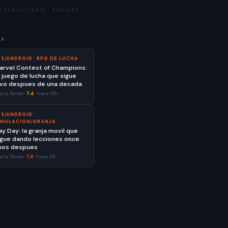
 PUBLICITARIO ·
300×250
ÍA
OS/ANDROID
·
RPG DE LUCHA
arvel Contest of Champions:
l juego de lucha que sigue
ivo despues de una decada
cía Torres
·
7.4
·
hace 18h
OS/ANDROID
·
IMULACION/GRANJA
ay Day: la granja movil que
igue dando lecciones once
nos despues
cía Torres
·
7.8
·
hace 2d