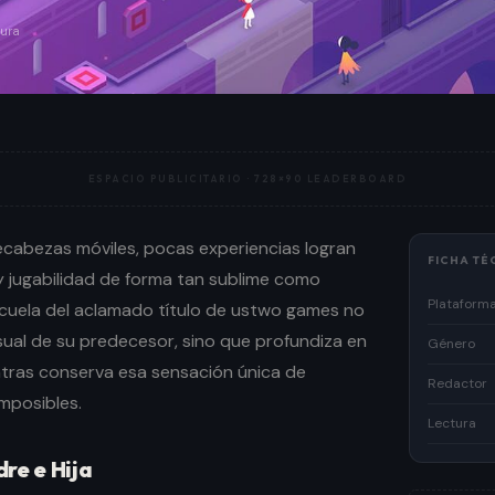
tura
ESPACIO PUBLICITARIO ·
728×90 LEADERBOARD
cabezas móviles, pocas experiencias logran
FICHA TÉ
y jugabilidad de forma tan sublime como
Plataform
cuela del aclamado título de ustwo games no
sual de su predecesor, sino que profundiza en
Género
ras conserva esa sensación única de
Redactor
mposibles.
Lectura
re e Hija