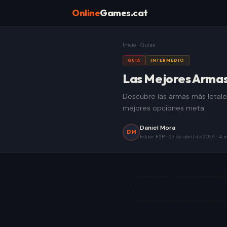
Online
Games.cat
Inicio
›
Guías
GUÍA
INTERMEDIO
Las Mejores Armas 
Descubre las armas más letales
mejores opciones meta.
Daniel Mora
DM
Editor F2P
·
27 de abril de 2026
·
4
m