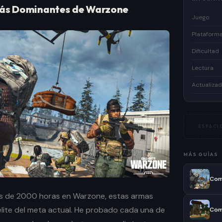
 Más Dominantes de Warzone
Juego
Plataform
Dificultad
Lectura
Actualiza
ESPACIO
MÁS GUÍAS
ás de 2000 horas en Warzone, estas armas
élite del meta actual. He probado cada una de