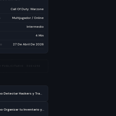
Call Of Duty: Warzone
a
Multijugador / Online
Intermedio
4 Min
do
27 De Abril De 2026
 PUBLICITARIO ·
300×250
Como Detectar Hackers y Tramposos en Warzone sin Volverte Loco
Como Organizar tu Inventario y Cofres en Minecraft sin Volverte Loco