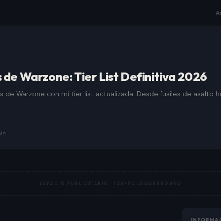
A
de Warzone: Tier List Definitiva 2026
 de Warzone con mi tier list actualizada. Desde fusiles de asalto 
in
ESPACIO PUBLICITARIO ·
728×90 LEADERBOARD
INFORMA