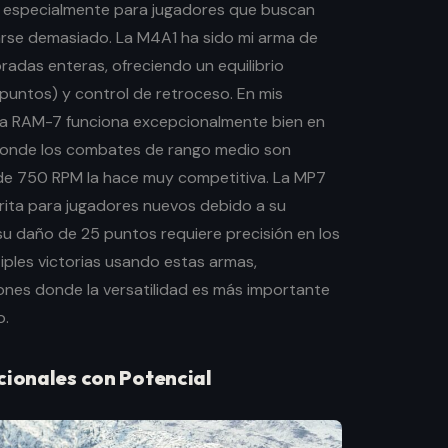
especialmente para jugadores que buscan
arse demasiado. La M4A1 ha sido mi arma de
adas enteras, ofreciendo un equilibrio
puntos) y control de retroceso. En mis
la RAM-7 funciona excepcionalmente bien en
onde los combates de rango medio son
 de 750 RPM la hace muy competitiva. La MP7
rita para jugadores nuevos debido a su
su daño de 25 puntos requiere precisión en los
iples victorias usando estas armas,
ones donde la versatilidad es más importante
o.
cionales con Potencial