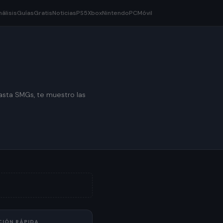
nálisis
Guías
Gratis
Noticias
PS5
Xbox
Nintendo
PC
Móvil
hasta SMGs, te muestro las
CIÓN RÁPIDA